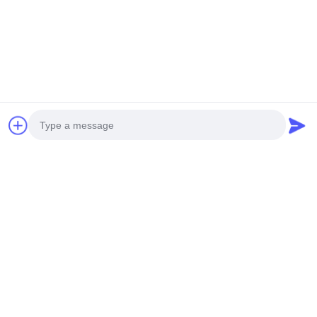
최고의 가격을 얻으십시오
최고의 가격을 얻으십시오
소셜 미디어
Photo
Video Call
빠른 연락
Audio Call
Tel
0086-19952400441