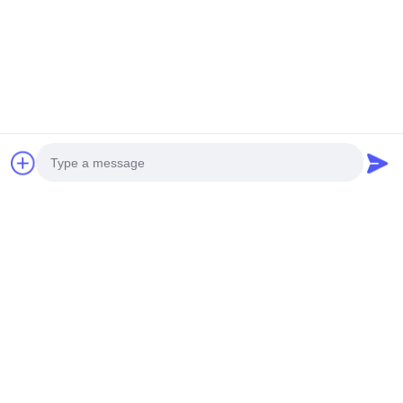
Ottenga il migliore prezzo
Ottenga il migliore prezzo
Mezzi sociali
Photo
Contatto rapido
Video Call
Audio Call
Telefono
0086-19952400441