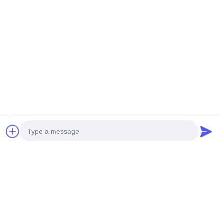
HELIKOPTER MINI TANPA
Helikopter Tugas Berat
Awak GENERASI BARU H-
TIDAK DIREKSI S260
15
Dapatkan Harga Terbaik
Dapatkan Harga Terbaik
Media Sosial
Photo
Kontak Cepat
Video Call