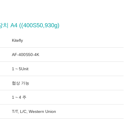
A4 ((400S50,930g)
Kitefly
AF-400S50-4K
1 ~ 5Unit
협상 가능
1 ~ 4 주
T/T, L/C, Western Union