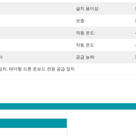
설치 용이성:
보증:
작동 온도:
작동 온도:
터
공급 능력:
 장치
, 
테더형 드론 온보드 전원 공급 장치