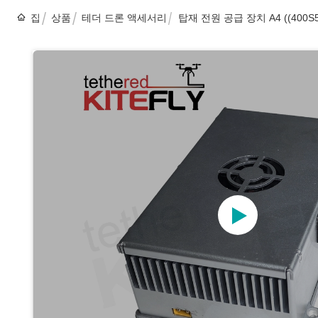
집
상품
테더 드론 액세서리
탑재 전원 공급 장치 A4 ((400S5