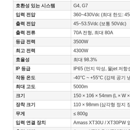
호환성 있는 시스템
G4, G7
입력 전압
360~430Vdc (최대 한도: 45
출력 전압
45~53.5Vdc (보통 50Vdc)
출력 전류
70A 전형, 최대 80A
등급 전력
3500W
최고 전력
4300W
효율성
최대 98.3%
IP 등급
IP65 (먼지 막성, 물jet 저항
작동 온도
-40°C ~ +55°C (강제 공기 
최대 고도
5000m
크기
150 × 106 × 54mm (L × W ×
장착 크기
110 × 98mm (삼각형 정지 
무게
≤ 800g
입력 연결 장치
Amass XT30U / XT30PW