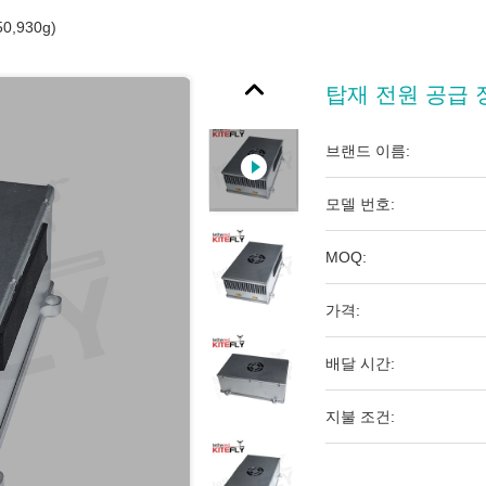
0,930g)
탑재 전원 공급 장치 
브랜드 이름:
모델 번호:
MOQ:
가격:
배달 시간:
지불 조건: