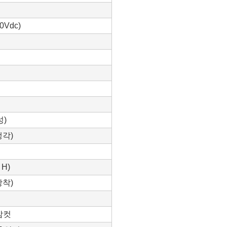
0Vdc)
성)
냉각)
 H)
장착)
 암컷