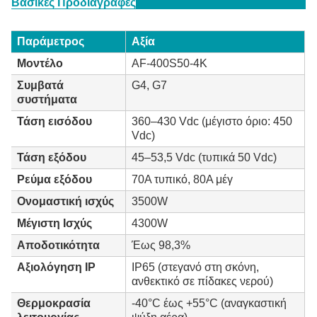
Βασικές Προδιαγραφές
Παράμετρος
Αξία
Μοντέλο
AF-400S50-4K
Συμβατά
G4, G7
συστήματα
Τάση εισόδου
360–430 Vdc (μέγιστο όριο: 450
Vdc)
Τάση εξόδου
45–53,5 Vdc (τυπικά 50 Vdc)
Ρεύμα εξόδου
70A τυπικό, 80A μέγ
Ονομαστική ισχύς
3500W
Μέγιστη Ισχύς
4300W
Αποδοτικότητα
Έως 98,3%
Αξιολόγηση IP
IP65 (στεγανό στη σκόνη,
ανθεκτικό σε πίδακες νερού)
Θερμοκρασία
-40°C έως +55°C (αναγκαστική