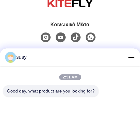
Κοινωνικά Μέσα
Γρήγορη επικοινωνία
susy
Τηλ.
2:51 AM
0086-19952400441
Good day, what product are you looking for?
Ηλεκτρονικό Ταχυδρομείο
susy@tetheredsystem.com
Διεύθυνση
Δωμάτιο 1813, Μπλοκ C, No. 88 Pulin Road, Pukou