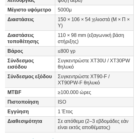
λειτουργίας
ψύξη αέρα)
Μέγιστο υψόμετρο
5000μ
Διαστάσεις
150 × 106 × 54 χιλιοστά (Μ × Π ×
Υ)
Διαστάσεις
110 × 98 mm (εξαγωνική βάση
τοποθέτησης
στήριξης)
Βάρος
≤800 γρ
Σύνδεσμος
Συγκεντρώστε XT30U / XT30PW
εισόδου
θηλυκό
Σύνδεσμος εξόδου
Συγκεντρώστε XT90-F /
XT90PW-F θηλυκό
MTBF
≥100.000 ώρες
Πιστοποίηση
ISO
Εγγύηση
1 Έτος
Διαθεσιμότητα
Σε απόθεμα (2–3 εβδομάδες εάν
είναι εκτός αποθέματος)