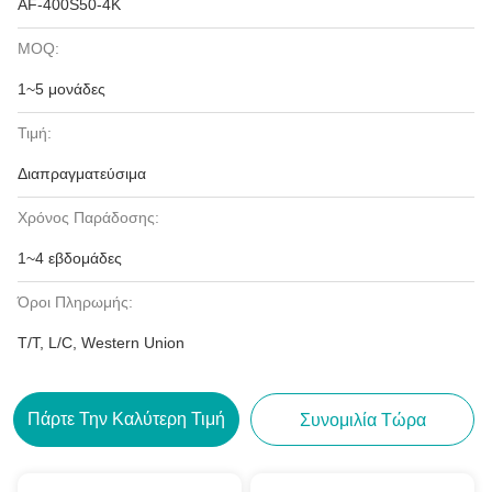
AF-400S50-4K
MOQ:
1~5 μονάδες
Τιμή:
Διαπραγματεύσιμα
Χρόνος Παράδοσης:
1~4 εβδομάδες
Όροι Πληρωμής:
T/T, L/C, Western Union
Πάρτε Την Καλύτερη Τιμή
Συνομιλία Τώρα