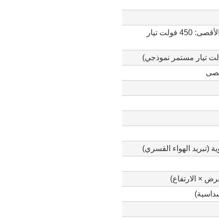
360-430 فولت تيار مستمر (الحد الأقصى: 450 فولت تيار