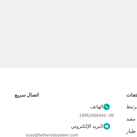
تجات
اتصال سريع
مرتبط
الهاتف
86--19952400441
مقيد
البريد الإلكتروني
طيار
susy@tetheredsystem.com