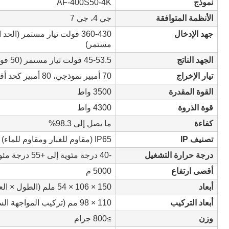
نموذج
AF-400S50-4K
الأنظمة المتوافقة
جي 4، جي 7
جهد الإدخال
مستمر)
الجهد الناتج
45-53.5 فولت تيار مستمر (50 فولت تيار مستمر نموذجي)
تيار الإخراج
70 أمبير نموذجي، 80 أمبير كحد أقصى
القوة المقدرة
3500 واط
قوة الذروة
4300 واط
كفاءة
ما يصل إلى 98.3%
تصنيف IP
IP65 (مقاوم للغبار ومقاوم للماء)
درجة حرارة التشغيل
-40 درجة مئوية إلى +55 درجة مئوية (تبريد الهواء القسري)
أقصى ارتفاع
5000 م
أبعاد
150 × 106 × 54 ملم (الطول × العرض × الارتفاع)
أبعاد التركيب
110 × 98 مم (تركيب المواجهة السداسية)
وزن
≥800 جرام