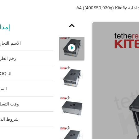
A4 ((400S50,9
إمدادات 
الاسم التجار
رقم الطرا
الـ MOQ:
السع
وقت التسلي
شروط الدف