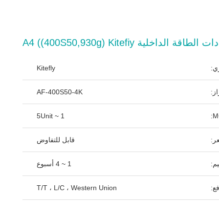
الطاقة الداخلية A4 ((400S50,930g) Kitefiy
ي:
Kitefly
ز:
AF-400S50-4K
1 ~ 5Unit
ر:
قابل للتفاوض
م:
1 ~ 4 أسبوع
ع:
T/T ، L/C ، Western Union