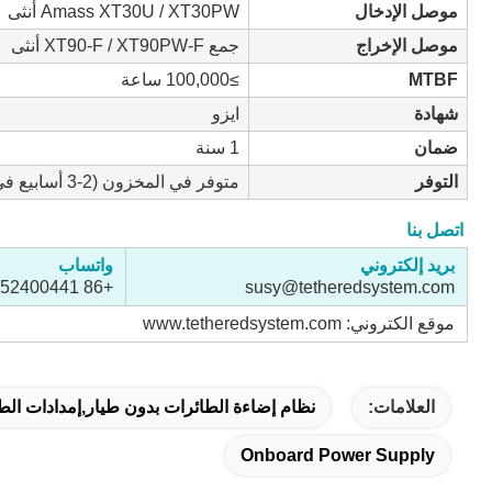
موصل الإدخال
Amass XT30U / XT30PW أنثى
موصل الإخراج
جمع XT90-F / XT90PW-F أنثى
MTBF
≥100,000 ساعة
شهادة
ايزو
ضمان
1 سنة
التوفر
متوفر في المخزون (2-3 أسابيع في حالة نفاد المخزون)
اتصل بنا
بريد إلكتروني
واتساب
+86 19952400441
susy@tetheredsystem.com
موقع الكتروني: www.tetheredsystem.com
العلامات:
نظام إضاءة الطائرات بدون طيار,إمدادات الطا
Onboard Power Supply