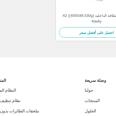
إمدادات الطاقة الداخلية A2 ((400S48,530g)
Kitefiy
احصل على أفضل سعر
وصلة سريعة
المن
حولنا
النظام ال
المنتجات
نظام تنظيف 
الحلول
ملحقات الطائرات بدون 