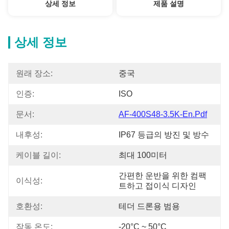
상세 정보
제품 설명
상세 정보
원래 장소:
중국
인증:
ISO
문서:
AF-400S48-3.5K-En.pdf
내후성:
IP67 등급의 방진 및 방수
케이블 길이:
최대 100미터
간편한 운반을 위한 컴팩
이식성:
트하고 접이식 디자인
호환성:
테더 드론용 범용
작동 온도:
-20°C ~ 50°C