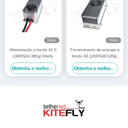
Vídeo
Vídeo
Alimentação a bordo A1.5
Fornecimento de energia a
((400S24,380g) Kitefiy
bordo A2 ((400S48,530g)
Kitefiy
Obtenha o melhor preço
Obtenha o melhor preço