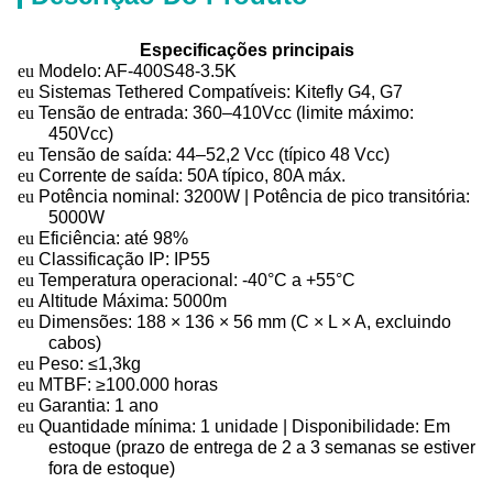
Especificações principais
eu
Modelo: AF-400S48-3.5K
eu
Sistemas Tethered Compatíveis: Kitefly G4, G7
eu
Tensão de entrada: 360–410Vcc (limite máximo:
450Vcc)
eu
Tensão de saída: 44–52,2 Vcc (típico 48 Vcc)
eu
Corrente de saída: 50A típico, 80A máx.
eu
Potência nominal: 3200W | Potência de pico transitória:
5000W
eu
Eficiência: até 98%
eu
Classificação IP: IP55
eu
Temperatura operacional: -40°C a +55°C
eu
Altitude Máxima: 5000m
eu
Dimensões: 188 × 136 × 56 mm (C × L × A, excluindo
cabos)
eu
Peso: ≤1,3kg
eu
MTBF: ≥100.000 horas
eu
Garantia: 1 ano
eu
Quantidade mínima: 1 unidade | Disponibilidade: Em
estoque (prazo de entrega de 2 a 3 semanas se estiver
fora de estoque)