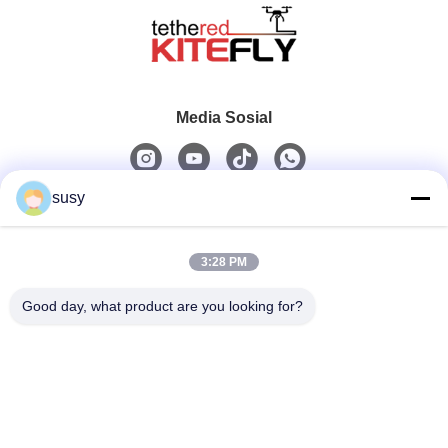
Media Sosial
susy
Kontak Cepat
3:28 PM
Telp
0086-19952400441
Good day, what product are you looking for?
E-Mail
susy@tetheredsystem.com
Alamat