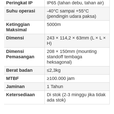
Peringkat IP
IP65 (tahan debu, tahan air)
Suhu operasi
-40°C sampai +55°C
(pendingin udara paksa)
Ketinggian
5000m
Maksimal
Dimensi
243 × 114,2 × 63mm (L × L ×
H)
Dimensi
208 × 150mm (mounting
Pemasangan
standoff tembaga
heksagonal)
Berat badan
≤2,3kg
MTBF
≥100.000 jam
Jaminan
1 Tahun
Ketersediaan
Di stok (2-3 minggu jika tidak
ada stok)