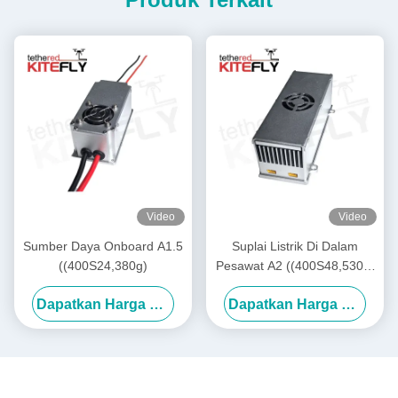
Video
Video
Sumber Daya Onboard A1.5
Suplai Listrik Di Dalam
((400S24,380g)
Pesawat A2 ((400S48,530g)
Kitefiy
Dapatkan Harga Terbaik
Dapatkan Harga Terbaik