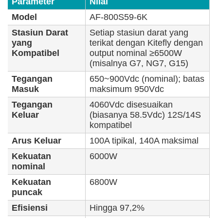
Parameter
Nilai
Model
AF-800S59-6K
Stasiun Darat
Setiap stasiun darat yang
yang
terikat dengan Kitefly dengan
Kompatibel
output nominal ≥6500W
(misalnya G7, NG7, G15)
Tegangan
650~900Vdc (nominal); batas
Masuk
maksimum 950Vdc
Tegangan
4060Vdc disesuaikan
Keluar
(biasanya 58.5Vdc) 12S/14S
kompatibel
Arus Keluar
100A tipikal, 140A maksimal
Kekuatan
6000W
nominal
Kekuatan
6800W
puncak
Efisiensi
Hingga 97,2%