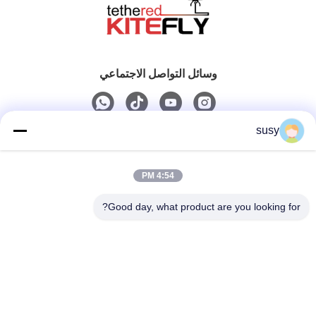
وسائل التواصل الاجتماعي
susy
اتصال سريع
4:54 PM
الهاتف
0086-19952400441
Good day, what product are you looking for?
البريد الإلكتروني
susy@tetheredsystem.com
العنوان