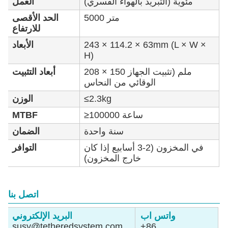
مئوية (التبريد بالهواء القسري)
العمل
5000 متر
الحد الأقصى
للارتفاع
243 × 114.2 × 63mm (L × W ×
الأبعاد
H)
208 × 150 ملم (تثبيت الجهاز
أبعاد التثبيت
الوقائي من النحاس
≤2.3kg
الوزن
≥100000 ساعة
MTBF
سنة واحدة
الضمان
في المخزون (2-3 أسابيع إذا كان
التوافر
خارج المخزون)
اتصل بنا
واتس اب
البريد الإلكتروني
susy@tetheredsystem.com
+86