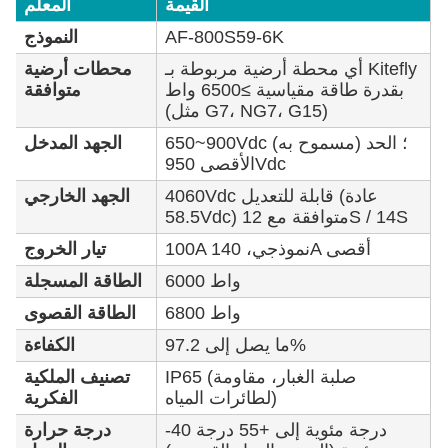
القيمة
المعلم
AF-800S59-6K
النموذج
أي محطة أرضية مربوطة بـ Kitefly
محطات أرضية
بقدرة طاقة مقياسية ≥6500 واط
متوافقة
(مثل G7، NG7، G15)
650~900Vdc (مسموح به) ؛ الحد
الجهد المدخل
الأقصى 950Vdc
4060Vdc قابلة للتعديل (عادة
الجهد الخارجي
58.5Vdc) متوافقة مع 12S / 14S
100A نموذجي، 140A أقصى
تيار الخروج
6000 واط
الطاقة المسجلة
6800 واط
الطاقة القصوى
ما يصل إلى 97.2%
الكفاءة
IP65 (صلبة الغبار، مقاومة
تصنيف الملكية
لطائرات المياه)
الفكرية
-40 درجة مئوية إلى +55 درجة
درجة حرارة