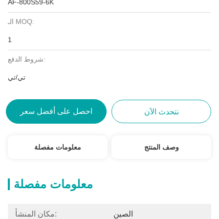
AF-800S59-6K
الـ MOQ:
1
شروط الدفع:
تي/تي
احصل على أفضل سعر
نتحدث الآن
وصف المنتج
معلومات مفصلة
معلومات مفصلة
الصين
مكان المنشأ: