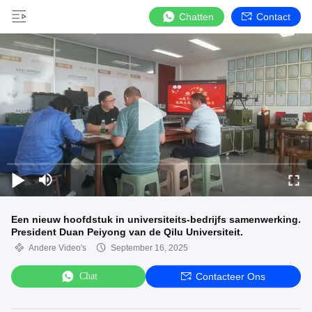
Chatten
Contact
Een nieuw hoofdstuk in universiteits-bedrijfs samenwerking.
President Duan Peiyong van de Qilu Universiteit.
Andere Video's
September 16, 2025
Chat
Contacteer Ons