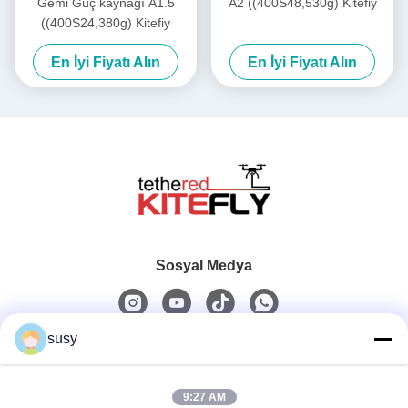
Gemi Güç kaynağı A1.5
A2 ((400S48,530g) Kitefiy
((400S24,380g) Kitefiy
En İyi Fiyatı Alın
En İyi Fiyatı Alın
Sosyal Medya
susy
Hızlı iletişim
9:27 AM
Tel