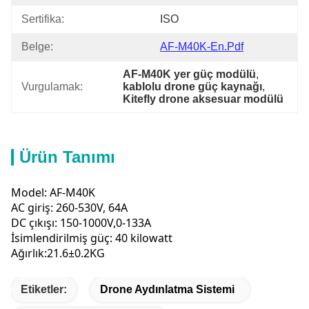
Sertifika:
ISO
Belge:
AF-M40K-En.pdf
AF-M40K yer güç modülü
, 
Vurgulamak:
kablolu drone güç kaynağı
, 
Kitefly drone aksesuar modülü
Ürün Tanımı
Model: AF-M40K
AC giriş: 260-530V, 64A
DC çıkışı: 150-1000V,0-133A
İsimlendirilmiş güç: 40 kilowatt
Ağırlık:21.6±0.2KG
Etiketler:
Drone Aydınlatma Sistemi