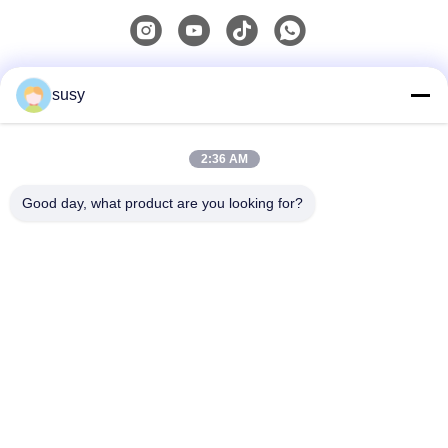
Liên lạc nhanh
susy
Điện thoại
2:36 AM
0086-19952400441
Good day, what product are you looking for?
Email
susy@tetheredsystem.com
Địa chỉ
Phòng 1813, Khối C, Số 88 Đường Phố Pulin, Quận Phố
Khẩu, Thành phố Nam Kinh, Tỉnh Giang Tô, Trung
Quốc