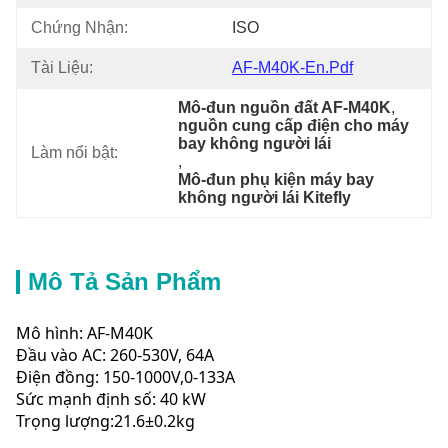
Chứng Nhận:
ISO
Tài Liệu:
AF-M40K-En.pdf
Mô-đun nguồn đất AF-M40K
, 
nguồn cung cấp điện cho máy 
bay không người lái
Làm nổi bật:
, 
Mô-đun phụ kiện máy bay 
không người lái Kitefly
Mô Tả Sản Phẩm
Mô hình: AF-M40K
Đầu vào AC: 260-530V, 64A
Điện đồng: 150-1000V,0-133A
Sức mạnh định số: 40 kW
Trọng lượng:21.6±0.2kg