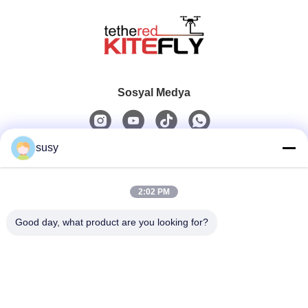
Sosyal Medya
susy
Hızlı iletişim
2:02 PM
Tel
0086-19952400441
Good day, what product are you looking for?
E-Posta
susy@tetheredsystem.com