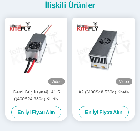
İlişkili Ürünler
Video
Video
Gemi Güç kaynağı A1.5
A2 ((400S48,530g) Kitefiy
((400S24,380g) Kitefiy
En İyi Fiyatı Alın
En İyi Fiyatı Alın