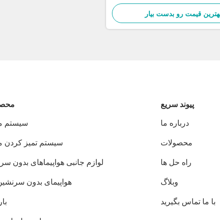
هترین قیمت رو بدست بیار
پيوند سريع
محصو
درباره ما
سیستم م
محصولات
سیستم تمیز کردن 
راه حل ها
لوازم جانبی هواپیماهای بدون سر
وبلاگ
هواپیمای بدون سرنشین JI
با ما تماس بگیرید
بار