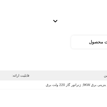
ت محصول
ن
قابلیت ارائه:
نزینی برق 9KW
, 
ژنراتور گاز 220 ولت برق