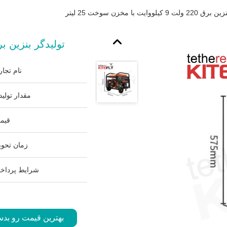
 کيلووايت با مخزن سوخت 25 ليتر
توليدگر بنزين برق 220 ولت 9 کيلووايت با مخزن سوخ
نام تجار
مقدار تولید
قیم
زمان تحوی
شرایط پرداخ
بهترین قیمت رو بدس