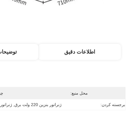
اطلاعات دقیق
توضیحا
محل منبع:
چی
برجسته کردن:
ژنراتور بنزين 220 ولت برق
, 
ژنراتور ب