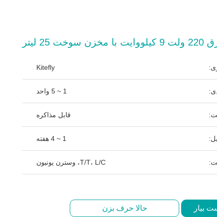
ت 25 ليتر
ی:
Kitefly
ی:
1 ~ 5 واحد
ت:
قابل مذاکره
ل:
1 ~ 4 هفته
ت:
T/T، L/C، وسترن یونیون
ت بیار
حالا حرف بزن