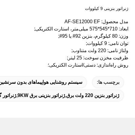
ژنراتور بنزینی 9 کیلووات
مدل محصول: AF-SE12000 EF
ابعاد: 710*545*575 میلی‌متر، استارت الکتریکی;
وزن: 80 کیلوگرم، بنزین 92# یا 95#;
توان نامی: 9 کیلووات;
ولتاژ نامی: 220 ولت متناوب;
ظرفیت مخزن سوخت: 25 لیتر;
روش راه‌اندازی: دستی/استارت الکتریکی؛
برچسب ها:
سیستم روشنایی هواپیماهای بدون سرنشین,
ژنراتور بنزين 220 ولت برق,ژنراتور بنزینی برق 9KW,ژنراتور گاز 220 ولت برق