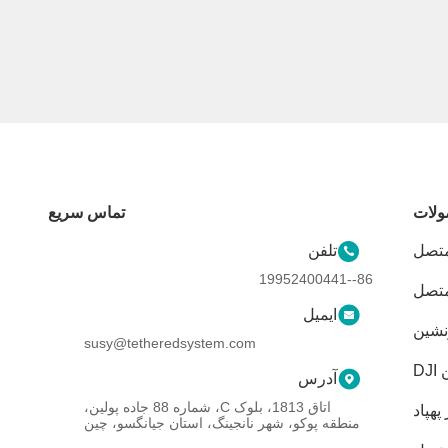
لات
تماس سریع
تصل
تلفن
86--19952400441
متصل
ایمیل
نشین
susy@tetheredsystem.com
D
آدرس
اتاق 1813، بلوک C، شماره 88 جاده پولین،
 پهپاد
منطقه پوکو، شهر نانجینگ، استان جیانگسو، چین