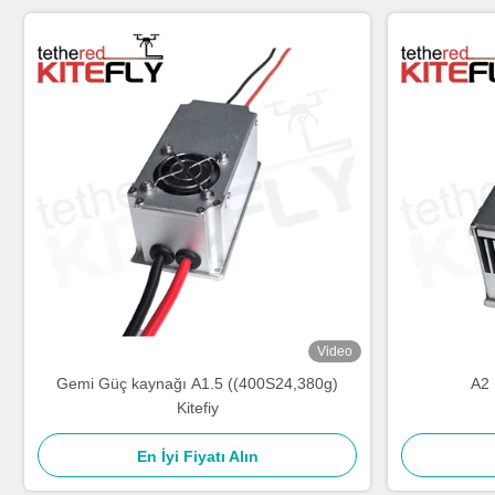
Video
Gemi Güç kaynağı A1.5 ((400S24,380g)
A2 
Kitefiy
En İyi Fiyatı Alın