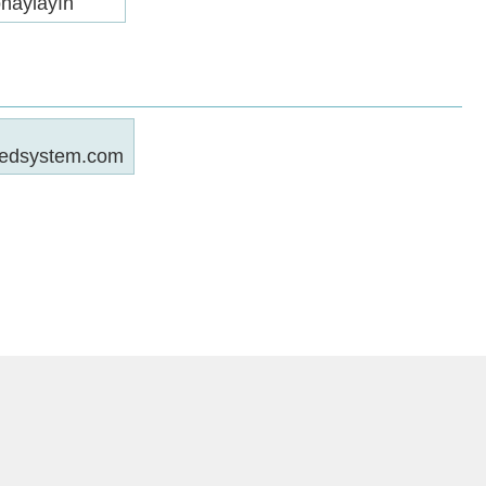
onaylayın
redsystem.com