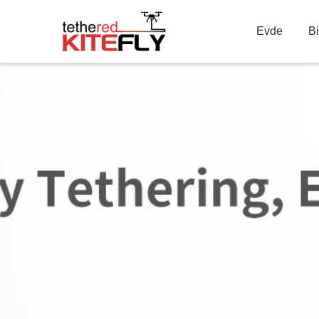
Evde
B