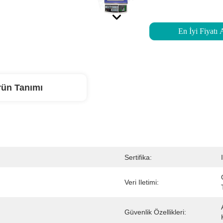
En İyi Fiyatı 
rün Tanımı
Sertifika:
Veri Iletimi:
Güvenlik Özellikleri: