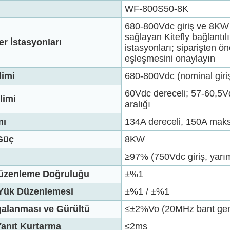
WF-800S50-8K
680-800Vdc giriş ve 8KW s
sağlayan Kitefly bağlantılı
r İstasyonları
istasyonları; siparişten ö
eşleşmesini onaylayın
limi
680-800Vdc (nominal giri
60Vdc dereceli; 57-60,5V
limi
aralığı
mı
134A dereceli, 150A ma
Güç
8KW
≥97% (750Vdc giriş, yarı
Düzenleme Doğruluğu
±%1
 Yük Düzenlemesi
±%1 / ±%1
galanması ve Gürültü
≤±2%Vo (20MHz bant geniş
anıt Kurtarma
≤2ms