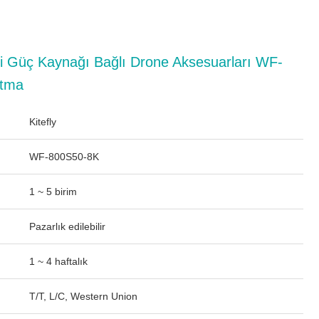
 Güç Kaynağı Bağlı Drone Aksesuarları WF-
rtma
Kitefly
WF-800S50-8K
1 ~ 5 birim
Pazarlık edilebilir
1 ~ 4 haftalık
T/T, L/C, Western Union