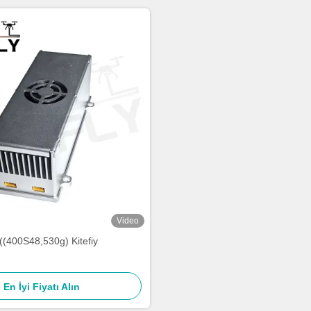
Video
((400S48,530g) Kitefiy
En İyi Fiyatı Alın