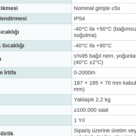
cikmesi
Nominal girişte ≤5s
lendirmesi
IP54
-40°C ila +50°C (bağımsı
ıcaklığı
soğutma)
Sıcaklığı
-40°C ila +80°C
≤%95 bağıl nem, yoğunl
m
(40°C ±2°C)
İrtifa
0-2000m
187 × 185 × 70 mm kabuk
mm)
Yaklaşık 2,2 kg
≥100.000 saat
1 Yıl
Sipariş üzerine üretim veya
lirlik