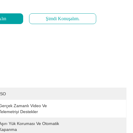
Alın
Şimdi Konuşalım.
ISO
Gerçek Zamanlı Video Ve 
Telemetriyi Destekler
Aşırı Yük Koruması Ve Otomatik 
Kapanma