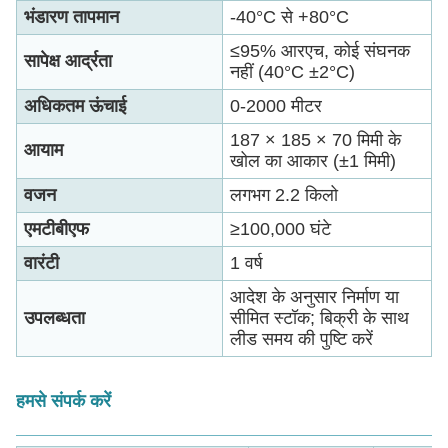
भंडारण तापमान
-40°C से +80°C
≤95% आरएच, कोई संघनक
सापेक्ष आर्द्रता
नहीं (40°C ±2°C)
अधिकतम ऊंचाई
0-2000 मीटर
187 × 185 × 70 मिमी के
आयाम
खोल का आकार (±1 मिमी)
वजन
लगभग 2.2 किलो
एमटीबीएफ
≥100,000 घंटे
वारंटी
1 वर्ष
आदेश के अनुसार निर्माण या
उपलब्धता
सीमित स्टॉक; बिक्री के साथ
लीड समय की पुष्टि करें
हमसे संपर्क करें