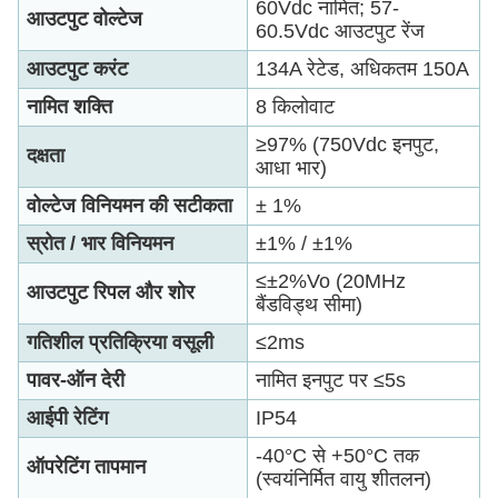
60Vdc नामित; 57-
आउटपुट वोल्टेज
60.5Vdc आउटपुट रेंज
आउटपुट करंट
134A रेटेड, अधिकतम 150A
नामित शक्ति
8 किलोवाट
≥97% (750Vdc इनपुट,
दक्षता
आधा भार)
वोल्टेज विनियमन की सटीकता
± 1%
स्रोत / भार विनियमन
±1% / ±1%
≤±2%Vo (20MHz
आउटपुट रिपल और शोर
बैंडविड्थ सीमा)
गतिशील प्रतिक्रिया वसूली
≤2ms
पावर-ऑन देरी
नामित इनपुट पर ≤5s
आईपी रेटिंग
IP54
-40°C से +50°C तक
ऑपरेटिंग तापमान
(स्वयंनिर्मित वायु शीतलन)