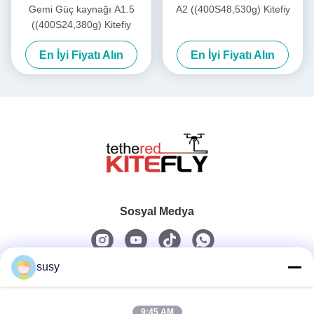
Gemi Güç kaynağı A1.5
A2 ((400S48,530g) Kitefiy
((400S24,380g) Kitefiy
En İyi Fiyatı Alın
En İyi Fiyatı Alın
Sosyal Medya
susy
Hızlı iletişim
9:45 AM