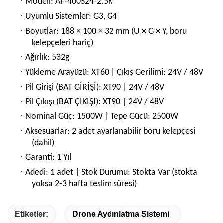
·
Modeli: AF-400S24-2.5K
·
Uyumlu Sistemler: G3, G4
·
Boyutlar: 188 × 100 × 32 mm (U × G × Y, boru
kelepçeleri hariç)
·
Ağırlık: 532g
·
Yükleme Arayüzü: XT60 | Çıkış Gerilimi: 24V / 48V
·
Pil Girişi (BAT GİRİŞİ): XT90 | 24V / 48V
·
Pil Çıkışı (BAT ÇIKIŞI): XT90 | 24V / 48V
·
Nominal Güç: 1500W | Tepe Gücü: 2500W
·
Aksesuarlar: 2 adet ayarlanabilir boru kelepçesi
(dahil)
·
Garanti: 1 Yıl
·
Adedi: 1 adet | Stok Durumu: Stokta Var (stokta
yoksa 2-3 hafta teslim süresi)
Etiketler:
Drone Aydınlatma Sistemi