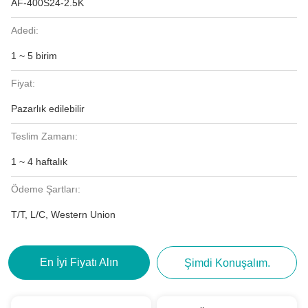
AF-400S24-2.5K
Adedi:
1 ~ 5 birim
Fiyat:
Pazarlık edilebilir
Teslim Zamanı:
1 ~ 4 haftalık
Ödeme Şartları:
T/T, L/C, Western Union
En İyi Fiyatı Alın
Şimdi Konuşalım.