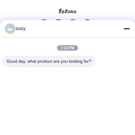
สื่อสังคม
susy
ติดต่อเร็ว
7:34 PM
โทรศัพท์
Good day, what product are you looking for?
0086-19952400441
อีเมล
susy@tetheredsystem.com
ที่อยู่
ห้อง 1813, คลอง C, เลขที่ 88 ถนนพูลิน, อําเภอ Pukou,
เมืองนานจิง, จังหวัด Jiangsu, จีน