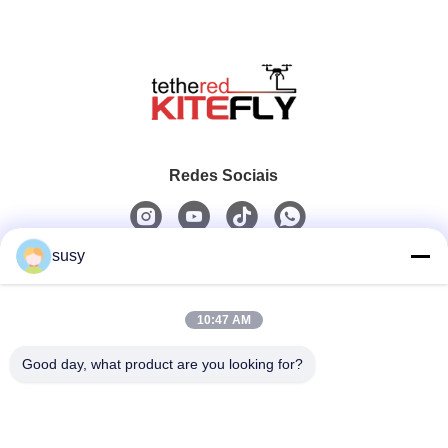
Redes Sociais
susy
Contato rápido
10:47 AM
Telefone
0086-19952400441
Good day, what product are you looking for?
E-Mail