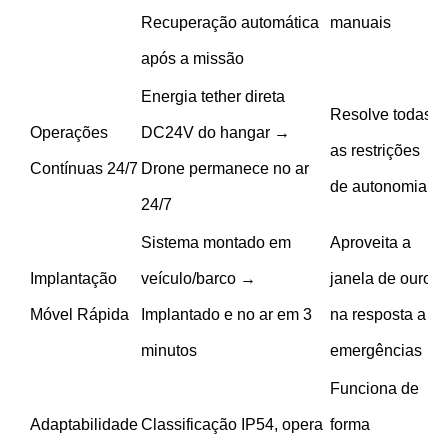
Recuperação automática
manuais
após a missão
Energia tether direta
Resolve todas
Operações
DC24V do hangar →
as restrições
Contínuas 24/7
Drone permanece no ar
de autonomia
24/7
Sistema montado em
Aproveita a
Implantação
veículo/barco →
janela de ouro
Móvel Rápida
Implantado e no ar em 3
na resposta a
minutos
emergências
Funciona de
Adaptabilidade
Classificação IP54, opera
forma