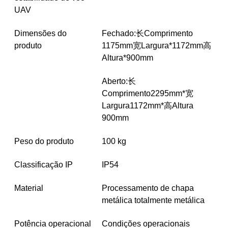
UAV
Dimensões do
Fechado:长Comprimento
produto
1175mm宽Largura*1172mm高
Altura*900mm
Aberto:长
Comprimento2295mm*宽
Largura1172mm*高Altura
900mm
Peso do produto
100 kg
Classificação IP
IP54
Material
Processamento de chapa
metálica totalmente metálica
Potência operacional
Condições operacionais