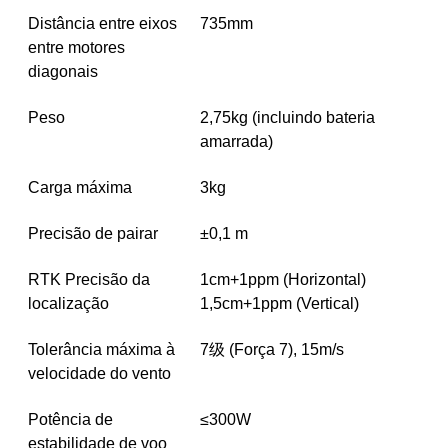
Distância entre eixos
735mm
entre motores
diagonais
Peso
2,75kg (incluindo bateria
amarrada)
Carga máxima
3kg
Precisão de pairar
±0,1 m
RTK
Precisão da
1cm+1ppm (Horizontal)
localização
1,5cm+1ppm (Vertical)
Tolerância máxima à
7级 (Força 7), 15m/s
velocidade do vento
Potência de
≤300W
estabilidade de voo