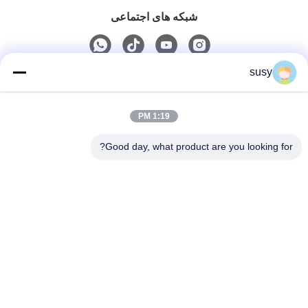
شبکه های اجتماعی
susy
تماس سریع
1:19 PM
تلفن
0086-19952400441
Good day, what product are you looking for?
ایمیل
susy@tetheredsystem.com
آدرس
اتاق 1813، بلوک C، شماره 88 جاده پولین، منطقه پوکو، شهر
نانجینگ، استان جیانگسو، چین