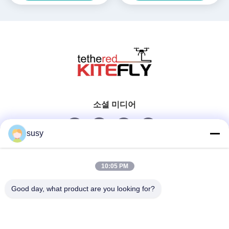
소셜 미디어
susy
빠른 연락
10:05 PM
Tel
Good day, what product are you looking for?
0086-19952400441