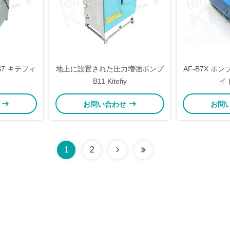
7 キテフィ
地上に設置された圧力増強ポンプ
AF-B7X ポ
B11 Kitefiy
イ
せ
お問い合わせ
お問
1
2