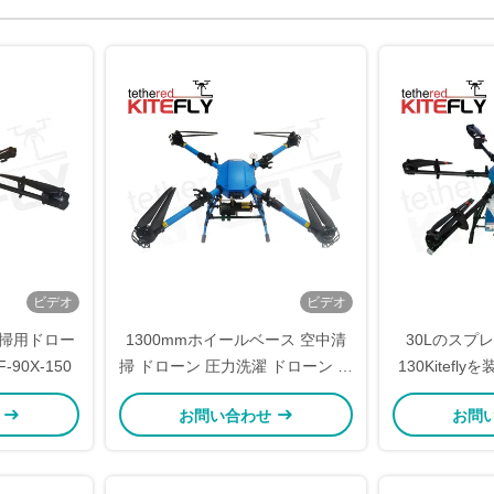
ビデオ
ビデオ
清掃用ドロー
1300mmホイールベース 空中清
30Lのスプレ
90X-150
掃 ドローン 圧力洗濯 ドローン 長
130Kitef
飛行時間 SF-90X-110 飛鳥
ド
せ
お問い合わせ
お問