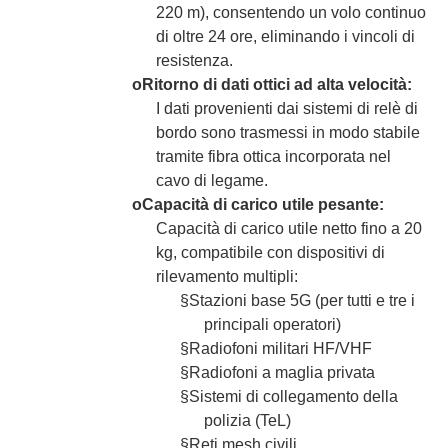
220 m), consentendo un volo continuo
di oltre 24 ore, eliminando i vincoli di
resistenza.
o
Ritorno di dati ottici ad alta velocità:
I dati provenienti dai sistemi di relè di
bordo sono trasmessi in modo stabile
tramite fibra ottica incorporata nel
cavo di legame.
o
Capacità di carico utile pesante:
Capacità di carico utile netto fino a 20
kg, compatibile con dispositivi di
rilevamento multipli:
§
Stazioni base 5G (per tutti e tre i
principali operatori)
§
Radiofoni militari HF/VHF
§
Radiofoni a maglia privata
§
Sistemi di collegamento della
polizia (TeL)
§
Reti mesh civili