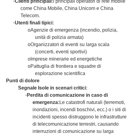
·
Clienti principali:
I principali operatori di rete mobile
come China Mobile, China Unicom e China
Telecom.
·
Utenti finali tipici:
o
Agenzie di emergenza (incendio, polizia,
unità di polizia armata)
o
Organizzatori di eventi su larga scala
(concerti, eventi sportivi)
o
Imprese minerarie ed energetiche
o
Pattuglia di frontiera e squadre di
esplorazione scientifica
Punti di dolore
Segnale Isole in scenari critici:
·
Perdita di comunicazione in caso di
emergenza:
Le catastrofi naturali (terremoti,
inondazioni, incendi boschivi, ecc.) o i siti di
incidenti spesso distruggono le infrastrutture
di telecomunicazione terrestri, causando
interruzioni di comunicazione su larga