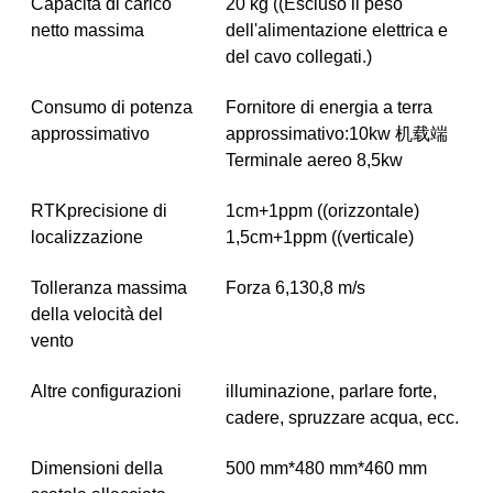
Capacità di carico
20 kg ((Escluso il peso
netto massima
dell'alimentazione elettrica e
del cavo collegati.)
Consumo di potenza
Fornitore di energia a terra
approssimativo
approssimativo:10kw 机载端
Terminale aereo 8,5kw
RTKprecisione di
1cm+1ppm ((orizzontale)
localizzazione
1,5cm+1ppm ((verticale)
Tolleranza massima
Forza 6,130,8 m/s
della velocità del
vento
Altre configurazioni
illuminazione, parlare forte,
cadere, spruzzare acqua, ecc.
Dimensioni della
500 mm*480 mm*460 mm