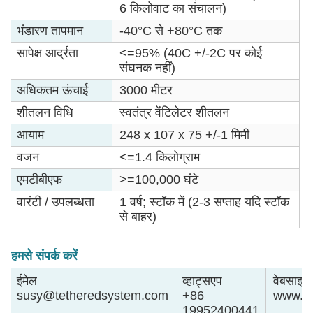
6 किलोवाट का संचालन)
भंडारण तापमान
-40°C से +80°C तक
सापेक्ष आर्द्रता
<=95% (40C +/-2C पर कोई
संघनक नहीं)
अधिकतम ऊंचाई
3000 मीटर
शीतलन विधि
स्वतंत्र वेंटिलेटर शीतलन
आयाम
248 x 107 x 75 +/-1 मिमी
वजन
<=1.4 किलोग्राम
एमटीबीएफ
>=100,000 घंटे
वारंटी / उपलब्धता
1 वर्ष; स्टॉक में (2-3 सप्ताह यदि स्टॉक
से बाहर)
हमसे संपर्क करें
ईमेल
व्हाट्सएप
वेबसाइट
susy@tetheredsystem.com
+86
www.te
19952400441