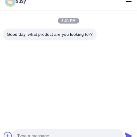
susy
Τηλ.
5:21 PM
0086-19952400441
Good day, what product are you looking for?
Ηλεκτρονικό Ταχυδρομείο
susy@tetheredsystem.com
Διεύθυνση
Δωμάτιο 1813, Μπλοκ C, No. 88 Pulin Road, Pukou
District, Nanjing City, Jiangsu Province, Κίνα
Πολιτική Μυστικότητας
|
Sitemap
Καλή ποιότητα της Κίνας Σύστημα δέσιμος Προμηθευτής.
Πνευματικά δικαιώματα © 2025-2026 Nanjing Airfly Electronic
Technology Co., Ltd. . Διατηρούνται όλα τα πνευματικά