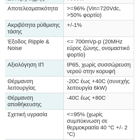
Αποτελεσματικότητα
>=96% (Vin=720Vdc,
>50% φορτίο)
Ακριβότητα ρύθμισης
+/-1%
τάσης
Έξοδος Ripple &
<= 700mVp-p (20MHz
Noise
εύρος ζώνης, ονομαστικό
φορτίο)
Αξιολόγηση ΙΠ
IP65, χωρίς συσσώρευση
νερού στην κορυφή
Θέρμανση
-20C έως +40C (συνεχής
λειτουργίας
λειτουργία 6kW)
Θέρμανση
-40C έως +80C
αποθήκευσης
Σχετική υγρασία
<=95% (χωρίς
συμπύκνωση σε
θερμοκρασία 40 °C +/- 2
°C)