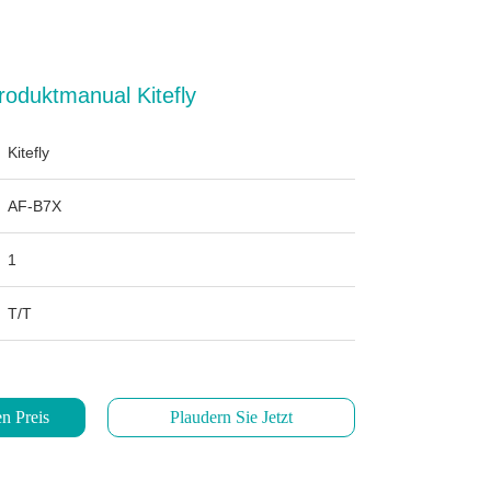
oduktmanual Kitefly
Kitefly
AF-B7X
1
T/T
n Preis
Plaudern Sie Jetzt