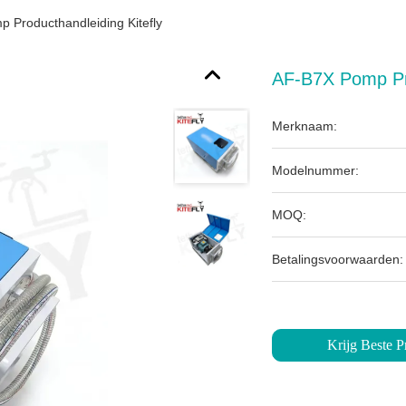
 Producthandleiding Kitefly
AF-B7X Pomp Pro
Merknaam:
Modelnummer:
MOQ:
Betalingsvoorwaarden:
Krijg Beste Pr