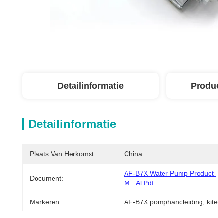
Detailinformatie
Produ
Detailinformatie
Plaats Van Herkomst:
China
AF-B7X Water Pump Product 
Document:
M...al.pdf
Markeren:
AF-B7X pomphandleiding
, 
kit