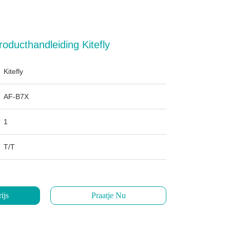
ducthandleiding Kitefly
Kitefly
AF-B7X
1
T/T
ijs
Praatje Nu