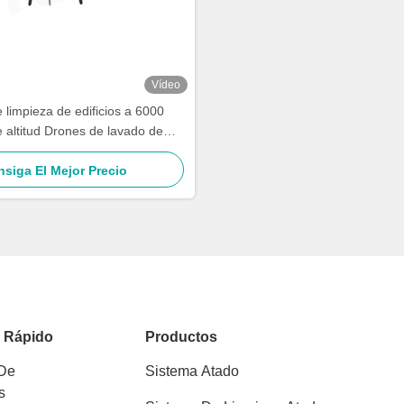
Vídeo
 limpieza de edificios a 6000
 altitud Drones de lavado de
 Drones SF-90X-150 Kitefly
siga El Mejor Precio
o Rápido
Productos
 De
Sistema Atado
s