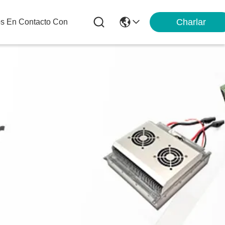
Charlar
os En Contacto Con