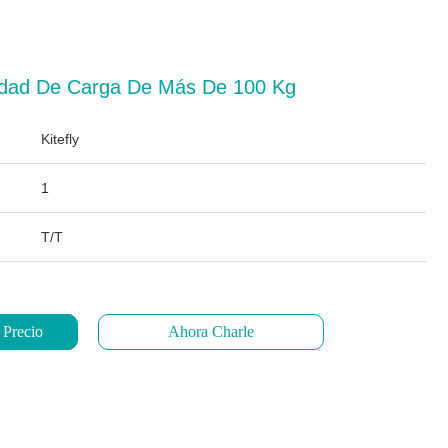
dad De Carga De Más De 100 Kg
Kitefly
1
T/T
 Precio
Ahora Charle