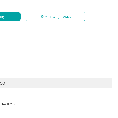
enę
Rozmawiaj Teraz.
ISO
UAV IP45