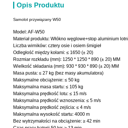
Opis Produktu
Samolot przywiązany W50
Model: AF-W50
Materiał produktu: Włókno węglowe+stop aluminium lotn
Liczba wirników: cztery osie i osiem śmigieł
Odległość między kołami: ≤ 1650 (± 20)
Rozmiar rozkładu (mm): 1250 * 1250 * 890 (± 20) MM
Wielkość składania (mm): 930 * 930 * 890 (± 20) MM
Masa pusta: ≤ 27 kg (bez masy akumulatora)
Maksymalne obciążenie: ≤ 50 kg
Maksymalna masa startu: ≤ 105 kg
Maksymalna prędkość lotu: ≤ 15 m/s
Maksymalna prędkość wznoszenia: ≤ 5 m/s
Maksymalna prędkość zejścia: ≤ 4 m/s
Maksymalna wysokość startu: 4000 m
Bez wytrzymałości na obciążenie: ≥ 42 min
Czas pracy baterii 50 kg: ≥ 13 min