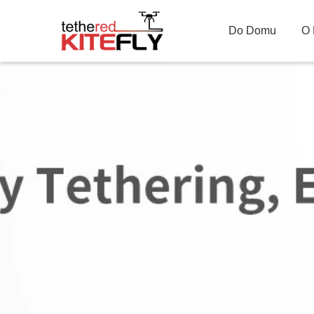
Do Domu
O 