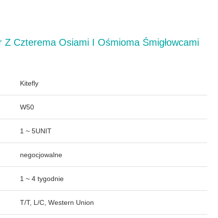
r Z Czterema Osiami I Ośmioma Śmigłowcami
Kitefly
W50
1 ~ 5UNIT
negocjowalne
1 ~ 4 tygodnie
T/T, L/C, Western Union