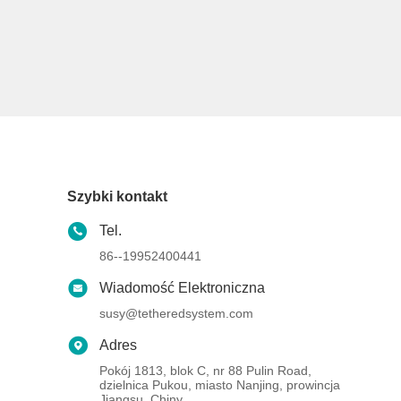
Szybki kontakt
Tel.
86--19952400441
Wiadomość Elektroniczna
susy@tetheredsystem.com
Adres
Pokój 1813, blok C, nr 88 Pulin Road,
dzielnica Pukou, miasto Nanjing, prowincja
Jiangsu, Chiny