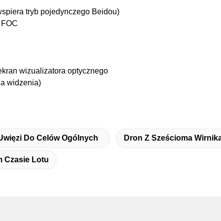
piera tryb pojedynczego Beidou)
a FOC
kran wizualizatora optycznego
ia widzenia)
Uwięzi Do Celów Ogólnych
Dron Z Sześcioma Wirnik
m Czasie Lotu