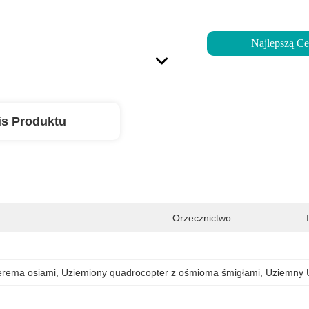
Najlepszą C
is Produktu
Orzecznictwo:
erema osiami
, 
Uziemiony quadrocopter z ośmioma śmigłami
, 
Uziemny 