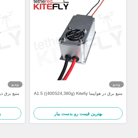
ویدیو
ویدیو
منبع برق در هواپیما A1.5 ((400S24,380g) Kitefiy
منبع برق در هواپیما tefiy
بهترین قیمت رو بدست بیار
ب