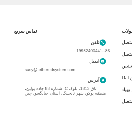
لات
تماس سریع
تصل
تلفن
86--19952400441
متصل
ایمیل
نشین
susy@tetheredsystem.com
D
آدرس
اتاق 1813، بلوک C، شماره 88 جاده پولین،
 پهپاد
منطقه پوکو، شهر نانجینگ، استان جیانگسو، چین
متصل