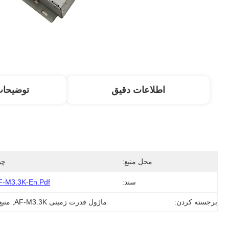
اطلاعات دقیق
توضیحا
محل منبع:
چی
سند:
F-M3.3K-En.pdf
برجسته کردن:
ماژول قدرت زمینی AF-M3.3K
, 
منب