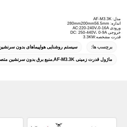
مدل: AF-M3.3K
اندازه: 280mm200mm56.5mm
ورودی AC:220-240V،0-16A
خروجی DC: 250-440V، 0-9A
قدرت مشخصه:3.3KW
برچسب ها:
سیستم روشنایی هواپیماهای بدون سرنشین,
ماژول قدرت زمینی AF-M3.3K,منبع برق بدون سرنشین متصل,ماژول زمینی هواپیماهای بدون سرنشین بادبادک