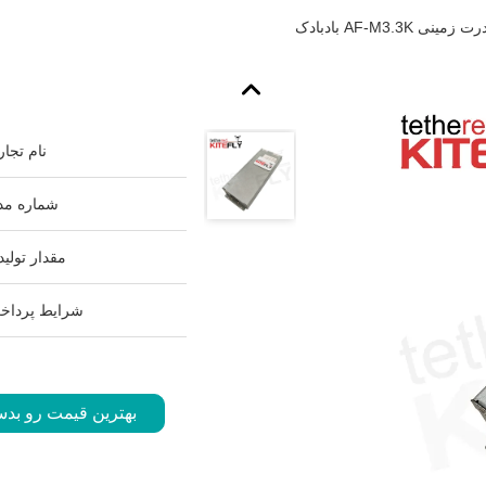
نی AF-M3.3K بادبادک
نام تجار
شماره مد
مقدار تولید
شرایط پرداخ
بهترین قیمت رو بدس