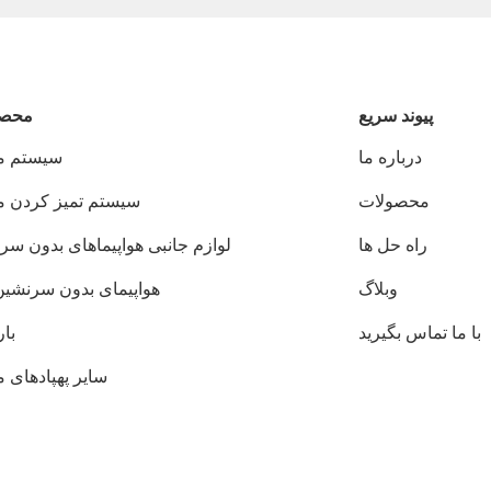
پيوند سريع
محصو
درباره ما
سیستم م
محصولات
سیستم تمیز کردن 
راه حل ها
لوازم جانبی هواپیماهای بدون سر
وبلاگ
هواپیمای بدون سرنشین JI
با ما تماس بگیرید
بار
سایر پهپادهای 