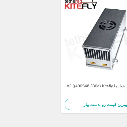
A2 ((400S48,530g) Ki
هترین قیمت رو بدست بیار