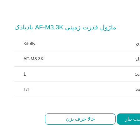
ماژول قدرت زمینی AF-M3.3K بادبادک
ی:
Kitefly
ل:
AF-M3.3K
ی:
1
ت:
T/T
ت بیار
حالا حرف بزن