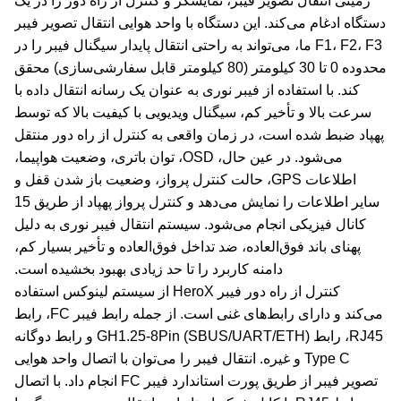
زمینی انتقال تصویر فیبر، نمایشگر و کنترل از راه دور را در یک
دستگاه ادغام می‌کند. این دستگاه با واحد هوایی انتقال تصویر فیبر
F1، F2، F3 ما، می‌تواند به راحتی انتقال پایدار سیگنال فیبر را در
محدوده 0 تا 30 کیلومتر (80 کیلومتر قابل سفارشی‌سازی) محقق
کند. با استفاده از فیبر نوری به عنوان یک رسانه انتقال داده با
سرعت بالا و تأخیر کم، سیگنال ویدیویی با کیفیت بالا که توسط
پهپاد ضبط شده است، در زمان واقعی به کنترل از راه دور منتقل
می‌شود. در عین حال، OSD، توان باتری، وضعیت هواپیما،
اطلاعات GPS، حالت کنترل پرواز، وضعیت باز شدن قفل و
سایر اطلاعات را نمایش می‌دهد و کنترل پرواز پهپاد از طریق 15
کانال فیزیکی انجام می‌شود. سیستم انتقال فیبر نوری به دلیل
پهنای باند فوق‌العاده، ضد تداخل فوق‌العاده و تأخیر بسیار کم،
دامنه کاربرد را تا حد زیادی بهبود بخشیده است.
کنترل از راه دور فیبر HeroX از سیستم لینوکس استفاده
می‌کند و دارای رابط‌های غنی است. از جمله رابط فیبر FC، رابط
RJ45، رابط GH1.25-8Pin (SBUS/UART/ETH) و رابط دوگانه
Type C و غیره. انتقال فیبر را می‌توان با اتصال واحد هوایی
تصویر فیبر از طریق پورت استاندارد فیبر FC انجام داد. با اتصال