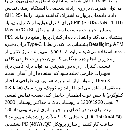
رابط RJ45 با کابل شبکه استاندارد، انتقال ویدیوی بی‌درنگ را
می‌توان همزمان بر روی رایانه شخصی یا ایستگاه زمینی نمایش
داد تا داده‌های پرواز به اشتراک گذاشته شوند. رابط GH1.25-
8Pin (SBUS/UART/ETH) برای کنترل هواپیما و کنترل پان، پاد
و سایر تجهیزات مناسب است. از پروتکل Mavlink/CRSF
پشتیبانی می‌کند و انتقال داده از کنترل پرواز منبع باز مانند PIX،
APM و Betaflight پشتیبانی می‌کند. رابط Type-C 1 برای ذخیره
داده‌ها استفاده می‌شود و رابط Type-C 2 می‌تواند شارژ کنترل از
راه دور را انجام دهد. هنگامی که توان تجهیزات خارجی کافی
نیست، کنترل از راه دور همچنین می‌تواند برای تأمین برق
تجهیزات خارجی تخلیه شود که استفاده از آن آسان است.
Hero X از مواد آلیاژ آلومینیوم هوانوردی، طراحی ساختار
منطقی استفاده می‌کند تا از اندازه کوچک، وزن سبک (فقط 0.8
کیلوگرم) با حس خوب اطمینان حاصل کند. صفحه نمایش لمسی
7 اینچی 1920*1200 با روشنایی بالا، با حداکثر روشنایی 2000
نیت برای دید در فضای باز. چهار باتری لیتیوم یونی 18650
(3500mAh*4) قابل جابجایی، که کاملاً شارژ شده‌اند می‌توانند 9
ساعت کار کنند، از شارژ پروتکل PD (45W) /QC پشتیبانی