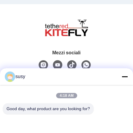
Mezzi sociali
susy
Contatto rapido
4:18 AM
Telefono
0086-19952400441
Good day, what product are you looking for?
Email