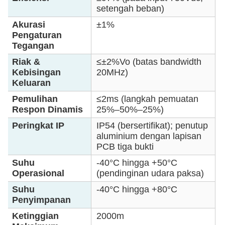
setengah beban)
Akurasi
±1%
Pengaturan
Tegangan
Riak &
≤±2%Vo (batas bandwidth
Kebisingan
20MHz)
Keluaran
Pemulihan
≤2ms (langkah pemuatan
Respon Dinamis
25%–50%–25%)
Peringkat IP
IP54 (bersertifikat); penutup
aluminium dengan lapisan
PCB tiga bukti
Suhu
-40°C hingga +50°C
Operasional
(pendinginan udara paksa)
Suhu
-40°C hingga +80°C
Penyimpanan
Ketinggian
2000m