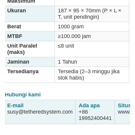
Maksimum
Ukuran
187 × 95 × 70mm (P × L ×
T, unit pendingin)
Berat
1000 gram
MTBF
≥100.000 jam
Unit Paralel
≤8 unit
(maks)
Jaminan
1 Tahun
Tersedianya
Tersedia (2–3 minggu jika
stok habis)
Hubungi kami
E-mail
Ada apa
Situs 
susy@tetheredsystem.com
+86
www.te
19952400441