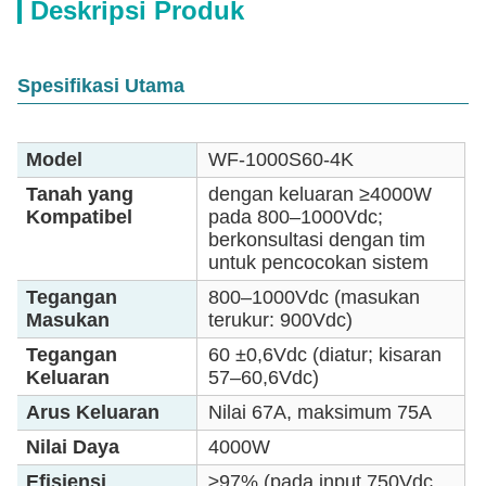
Deskripsi Produk
Spesifikasi Utama
Model
WF-1000S60-4K
Tanah yang
dengan keluaran ≥4000W
Kompatibel
pada 800–1000Vdc;
berkonsultasi dengan tim
untuk pencocokan sistem
Tegangan
800–1000Vdc (masukan
Masukan
terukur: 900Vdc)
Tegangan
60 ±0,6Vdc (diatur; kisaran
Keluaran
57–60,6Vdc)
Arus Keluaran
Nilai 67A, maksimum 75A
Nilai Daya
4000W
Efisiensi
≥97% (pada input 750Vdc,