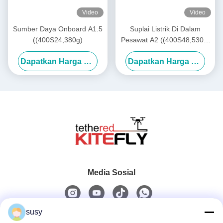
Video
Video
Sumber Daya Onboard A1.5
Suplai Listrik Di Dalam
((400S24,380g)
Pesawat A2 ((400S48,530g)
Kitefiy
Dapatkan Harga Terbaik
Dapatkan Harga Terbaik
Media Sosial
susy
Kontak Cepat