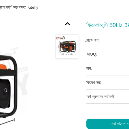
ল স্টার্ট উচ্চ দক্ষতা Kitefly
ফ্রিকোয়েন্সি 50Hz 3kw
ব্র্যান্ড নাম:
MOQ:
দাম:
বিতরণ সময়:
অর্থ প্রদানের শর্তাবলী:
সেরা দাম পান