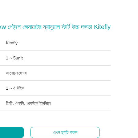
 পেট্রল জেনারেটর ম্যানুয়াল স্টার্ট উচ্চ দক্ষতা Kitefly
Kitefly
1 ~ 5unit
আলোচনাযোগ্য
1 ~ 4 উইক
টি/টি, এল/সি, ওয়েস্টার্ন ইউনিয়ন
এখন চ্যাট করুন