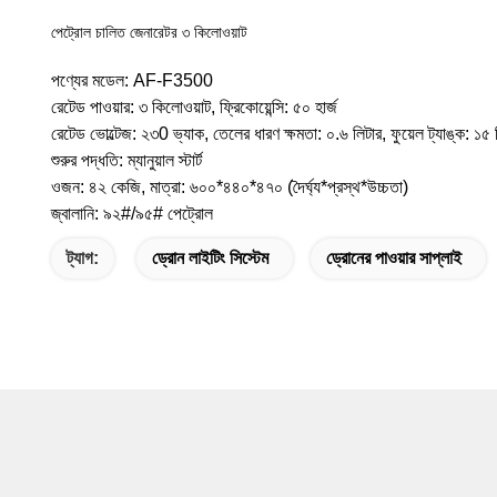
পেট্রোল চালিত জেনারেটর ৩ কিলোওয়াট
পণ্যের মডেল: AF-F3500
রেটেড পাওয়ার: ৩ কিলোওয়াট, ফ্রিকোয়েন্সি: ৫০ হার্জ
রেটেড ভোল্টেজ: ২৩0 ভ্যাক, তেলের ধারণ ক্ষমতা: ০.৬ লিটার, ফুয়েল ট্যাঙ্ক: ১৫ 
শুরুর পদ্ধতি: ম্যানুয়াল স্টার্ট
ওজন: ৪২ কেজি, মাত্রা: ৬০০*৪৪০*৪৭০ (দৈর্ঘ্য*প্রস্থ*উচ্চতা)
জ্বালানি: ৯২#/৯৫# পেট্রোল
ট্যাগ:
ড্রোন লাইটিং সিস্টেম
ড্রোনের পাওয়ার সাপ্লাই