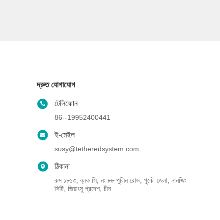
দ্রুত যোগাযোগ
টেলিফোন
86--19952400441
ই-মেইল
susy@tetheredsystem.com
ঠিকানা
রুম ১৮১৩, ব্লক সি, নং ৮৮ পুলিন রোড, পুকৌ জেলা, নানজিং
সিটি, জিয়াংসু প্রদেশ, চীন