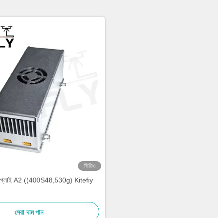
ভিডিও
র সাপ্লাই A2 ((400S48,530g) Kitefiy
সেরা দাম পান