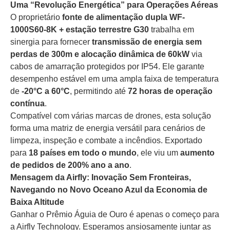
Uma “Revolução Energética” para Operações Aéreas
O proprietário
fonte de alimentação dupla WF-
1000S60-8K + estação terrestre G30
trabalha em
sinergia para fornecer
transmissão de energia sem
perdas de 300m e alocação dinâmica de 60kW
via
cabos de amarração protegidos por IP54. Ele garante
desempenho estável em uma ampla faixa de temperatura
de
-20°C a 60°C
, permitindo até
72 horas de operação
contínua
.
Compatível com várias marcas de drones, esta solução
forma uma matriz de energia versátil para cenários de
limpeza, inspeção e combate a incêndios. Exportado
para
18 países em todo o mundo
, ele viu um
aumento
de pedidos de 200% ano a ano
.
Mensagem da Airfly: Inovação Sem Fronteiras,
Navegando no Novo Oceano Azul da Economia de
Baixa Altitude
Ganhar o Prêmio Águia de Ouro é apenas o começo para
a Airfly Technology. Esperamos ansiosamente juntar as