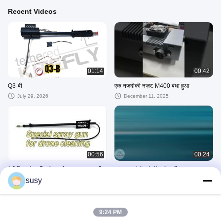
Recent Videos
01:14
00:42
Q3-बी
एक नज़दीकी नज़र: M400 बंधा हुआ
July 29, 2026
December 11, 2025
00:56
00:24
देखें कि थर्ड-पार्टी ड्रोन स्प्रे गन AF-Q1 क्यों
काइटफ़्लाई टेथर्ड वॉटर टेदर सिस्टम
चुनें
FC100/M400 को हवाई सफाई विशेषज्ञों में
susy
बदल देता है
December 09, 2025
November 28, 2025
अन्य वीडियो
9:24 PM