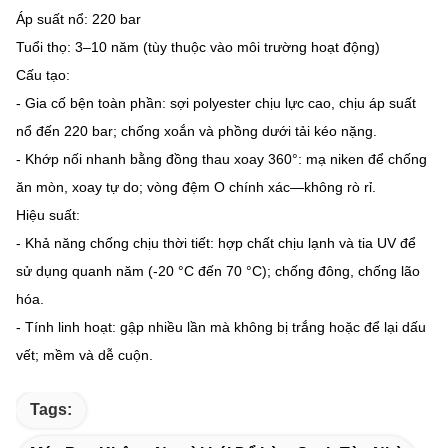
Áp suất nổ: 220 bar
Tuổi thọ: 3–10 năm (tùy thuộc vào môi trường hoạt động)
Cấu tạo:
- Gia cố bện toàn phần: sợi polyester chịu lực cao, chịu áp suất
nổ đến 220 bar; chống xoắn và phồng dưới tải kéo nặng.
- Khớp nối nhanh bằng đồng thau xoay 360°: mạ niken để chống
ăn mòn, xoay tự do; vòng đệm O chính xác—không rò rỉ.
Hiệu suất:
- Khả năng chống chịu thời tiết: hợp chất chịu lạnh và tia UV để
sử dụng quanh năm (-20 °C đến 70 °C); chống đông, chống lão
hóa.
- Tính linh hoạt: gập nhiều lần mà không bị trắng hoặc để lại dấu
vết; mềm và dễ cuộn.
Tags: