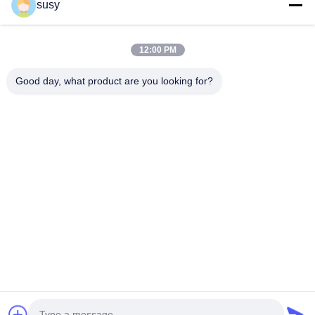
susy
Điện thoại
12:00 PM
0086-19952400441
Good day, what product are you looking for?
Email
susy@tetheredsystem.com
Địa chỉ
Phòng 1813, Khối C, Số 88 Đường Phố Pulin, Quận Phố
Khẩu, Thành phố Nam Kinh, Tỉnh Giang Tô, Trung
Quốc
Chính Sách Bảo Mật
|
Sơ Đồ Trang Web
Trung Quốc Chất lượng tốt Hệ thống neo Nhà cung cấp. 2025-
2026 Nanjing Airfly Electronic Technology Co., Ltd. Tất cả các